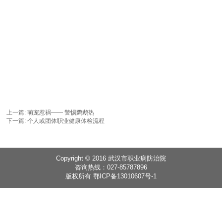
上一篇:
萌宠惹祸—— 警惕鹦鹉热
下一篇:
个人或团体职业健康体检流程
Copyright © 2016 武汉市职业病防治院
咨询热线：027-85787896
版权所有 鄂ICP备13010607号-1