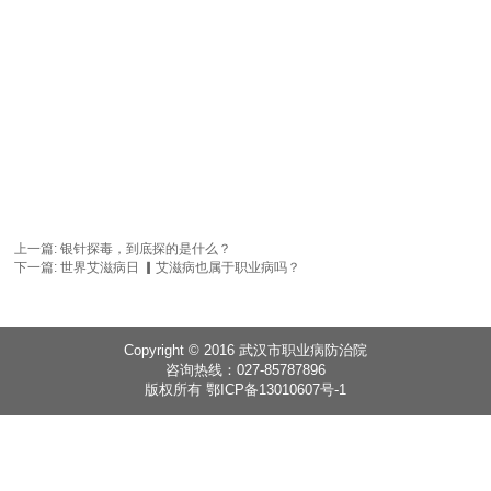
上一篇:
银针探毒，到底探的是什么？
下一篇:
世界艾滋病日 ▎艾滋病也属于职业病吗？
Copyright © 2016 武汉市职业病防治院
咨询热线：027-85787896
版权所有 鄂ICP备13010607号-1